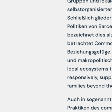
Gruppen und lokale
selbstorganisierten
Schließlich gliede
Politiken von Bar
bezeichnet dies a
betrachtet Common
Beziehungsgefüge. 
und makropolitisch
local ecosystems th
responsively, suppo
families beyond th
Auch in sogenann
Praktiken des com