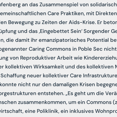
aufenberg an das Zusammenspiel von solidarisc
emeinschaftlichen Care Praktiken, mit Direkte
en Bewegung zu Zeiten der Aids-Krise. Er beton
üpfung und das ‚Eingebettet Sein‘ Sorgender G
, die damit ihr emanzipatorisches Potential b
ogenannter Caring Commons in Poble Sec nicht 
erung von Reproduktiver Arbeit wie Kindererzie
r kollektiven Wirksamkeit und des kollektiven
 Schaffung neuer kollektiver Care Infrastruktur
konnte nicht nur den damaligen Krisen begegn
Sorgestrukturen entstehen. „Es geht um die Ver
enschen zusammenkommen, um ein Commons (z. 
rtschaft, eine Poliklinik, ein inklusives Wohnpr