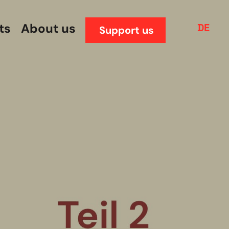
ts
About us
DE
Support us