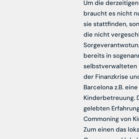
Um die derzeitigen
braucht es nicht n
sie stattfinden, so
die nicht vergeschl
Sorgeverantwotung 
bereits in sogenan
selbstverwalteten 
der Finanzkrise un
Barcelona z.B. ein
Kinderbetreuung. D
gelebten Erfahrung
Commoning von Kin
Zum einen das lok