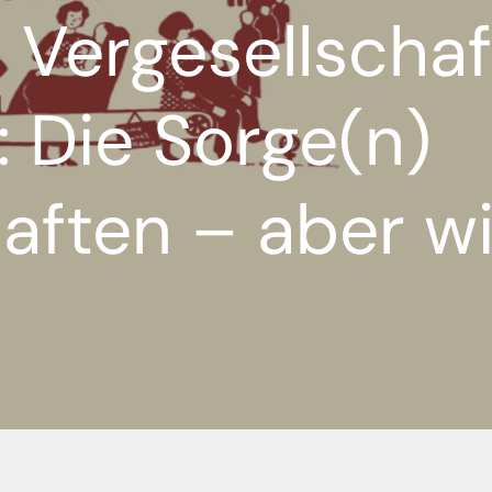
 Vergesellschaf
: Die Sorge(n)
aften – aber wi