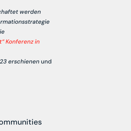
chaftet werden
ormationsstrategie
ie
“ Konferenz in
2023 erschienen
und
communities