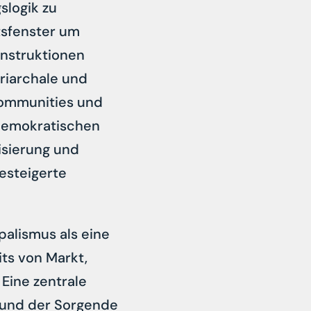
slogik zu
tsfenster um
onstruktionen
triarchale und
 communities und
demokratischen
isierung und
esteigerte
alismus als eine
its von Markt,
Eine zentrale
 und der Sorgende