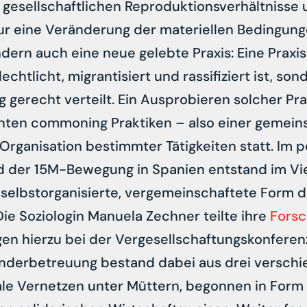
 gesellschaftlichen Reproduktionsverhältnisse
ur eine Veränderung der materiellen Bedingung
ndern auch eine neue gelebte Praxis: Eine Praxi
echtlicht, migrantisiert und rassifiziert ist, son
gerecht verteilt. Ein Ausprobieren solcher Pra
nten commoning Praktiken – also einer gemeins
Organisation bestimmter Tätigkeiten statt. Im p
d der 15M-Bewegung in Spanien entstand im Vie
e selbstorganisierte, vergemeinschaftete Form d
ie Soziologin Manuela Zechner teilte ihre
Forsc
en hierzu bei der Vergesellschaftungskonferenz 
derbetreuung bestand dabei aus drei versch
ale Vernetzen unter Müttern, begonnen in For