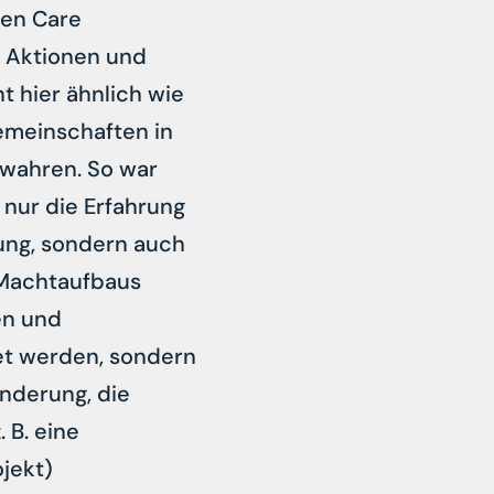
hen Care
n Aktionen und
t hier ähnlich wie
emeinschaften in
ewahren. So war
nur die Erfahrung
hung, sondern auch
 Machtaufbaus
en und
et werden, sondern
änderung, die
B. eine
ojekt)