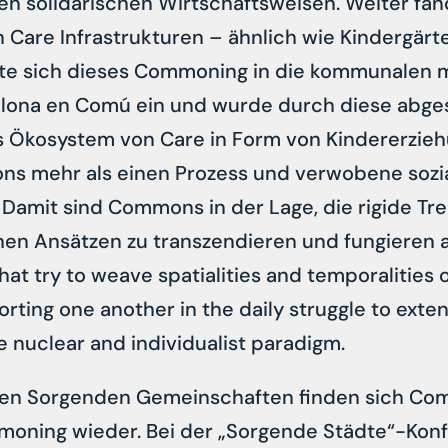
n solidarischen Wirtschaftsweisen. Weiter fan
 Care Infrastrukturen – ähnlich wie Kindergärte
rte sich dieses Commoning in die kommunalen m
celona en Comú ein und wurde durch diese abge
ls Ökosystem von Care in Form von Kindererzie
s mehr als einen Prozess und verwobene sozi
Damit sind Commons in der Lage, die rigide Tr
en Ansätzen zu transzendieren und fungieren al
at try to weave spatialities and temporalities 
rting one another in the daily struggle to exten
e nuclear and individualist paradigm.
ten Sorgenden Gemeinschaften finden sich C
moning wieder. Bei der „Sorgende Städte“-Konf