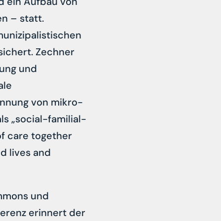
d ein Aufbau von
n – statt.
unizipalistischen
sichert. Zechner
hung und
ale
ennung von mikro-
s „social-familial-
of care together
d lives and
ommons und
erenz erinnert der