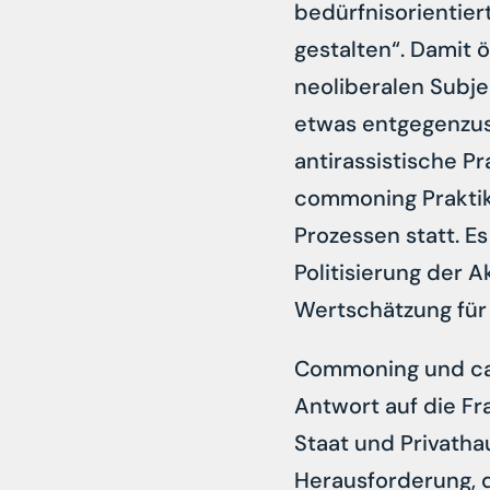
bedürfnisorientie
gestalten“. Damit 
neoliberalen Subj
etwas entgegenzuse
antirassistische P
commoning Praktik
Prozessen statt. E
Politisierung der 
Wertschätzung für 
Commoning und car
Antwort auf die Fr
Staat und Privatha
Herausforderung, 