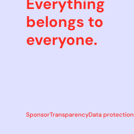
Everything
belongs to
everyone.
Sponsor
Transparency
Data protection