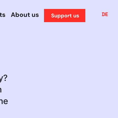
ts
About us
DE
Support us
y?
h
one