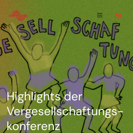
DE
Highlights der
Vergesellschaftungs-
konferenz