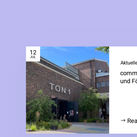
12
JUL
|
Aktuell
commu
und F
Rea