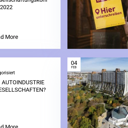
 2022
d More
04
FEB
orisiert
|
: AUTOINDUSTRIE
ESELLSCHAFTEN?
d More