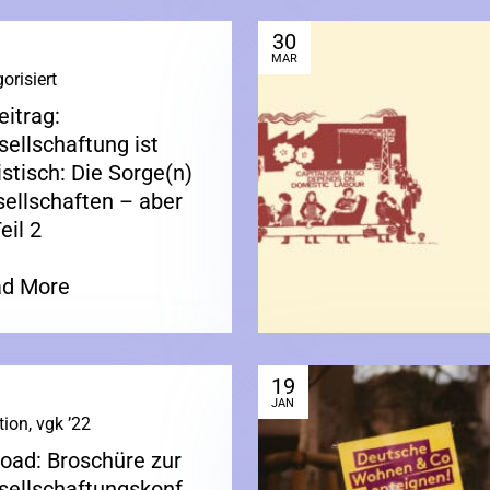
30
MAR
orisiert
|
itrag:
ellschaftung ist
stisch: Die Sorge(n)
sellschaften – aber
eil 2
d More
19
JAN
tion
,
vgk ’22
|
oad: Broschüre zur
sellschaftungskonf