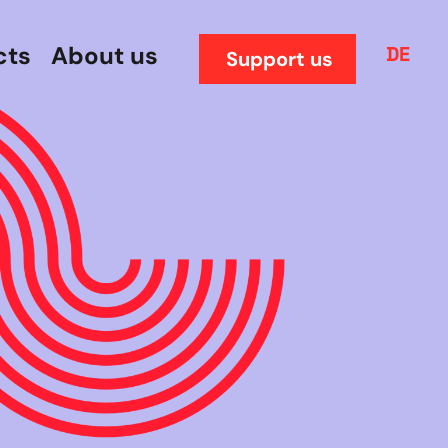
cts
About us
DE
Support us