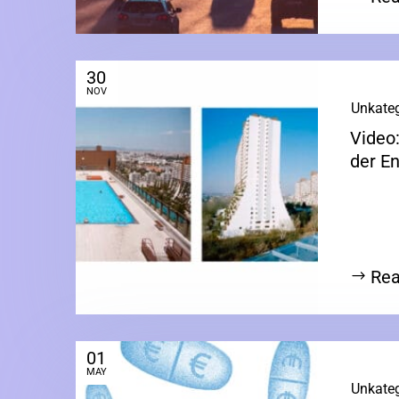
30
NOV
|
Unkateg
Video
der E
Rea
01
MAY
|
Unkateg