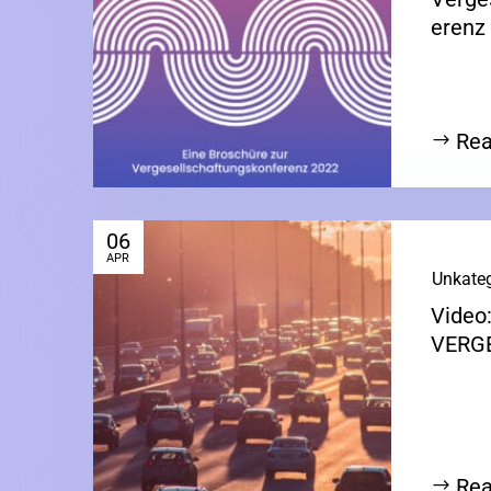
erenz
Rea
06
APR
|
Unkateg
Video
VERG
Rea