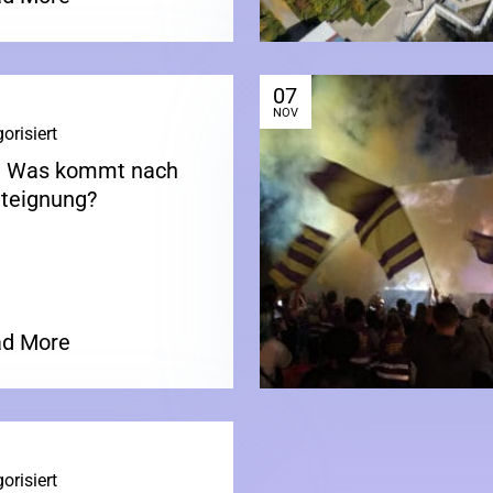
07
NOV
orisiert
|
: Was kommt nach
nteignung?
d More
orisiert