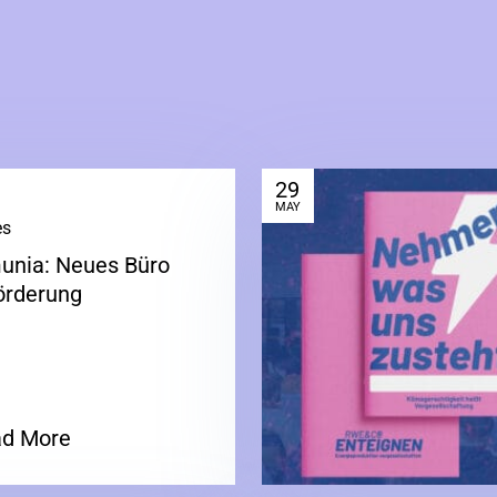
29
MAY
es
|
nia: Neues Büro
örderung
d More