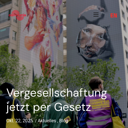
EN
Vergesellschaftung
jetzt per Gesetz
Okt. 22, 2025
Aktuelles
,
Blog