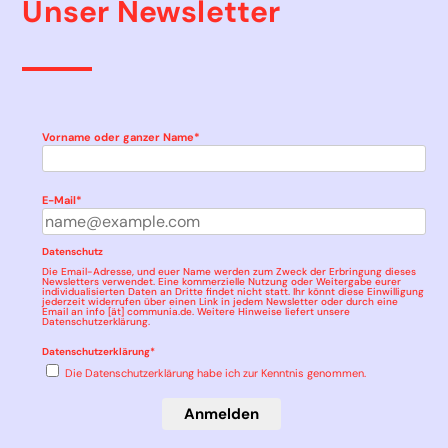
Unser Newsletter
Vorname oder ganzer Name*
E-Mail*
Datenschutz
Die Email-Adresse, und euer Name werden zum Zweck der Erbringung dieses
Newsletters verwendet. Eine kommerzielle Nutzung oder Weitergabe eurer
individualisierten Daten an Dritte findet nicht statt. Ihr könnt diese Einwilligung
jederzeit widerrufen über einen Link in jedem Newsletter oder durch eine
Email an info [ät] communia.de. Weitere Hinweise liefert unsere
Datenschutzerklärung
.
Datenschutzerklärung*
Die Datenschutzerklärung habe ich zur Kenntnis genommen.
Anmelden