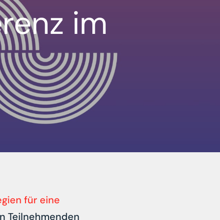
erenz im
gien für eine
en Teilnehmenden