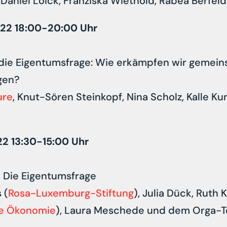
, Daniel Loick, Franziska Wiethold, Rabea Berfel
022 18:00-20:00 Uhr
 die Eigentumsfrage: Wie erkämpfen wir gemei
gen?
ure
, Knut-Sören Steinkopf, Nina Scholz, Kalle Ku
22 13:30-15:00 Uhr
 Die Eigentumsfrage
 (
Rosa-Luxemburg-Stiftung
), Julia Dück, Ruth 
e Ökonomie
), Laura Meschede und dem Orga-T