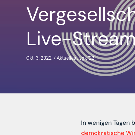
Vergesellsc
Live-Strea
Okt. 3, 2022
Aktuelles
,
vgk '22
In wenigen Tagen 
demokratische Wir