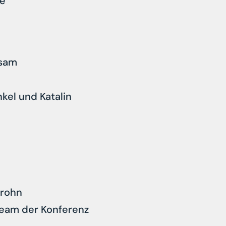
de
nsam
nkel und Katalin
Krohn
eam der Konferenz