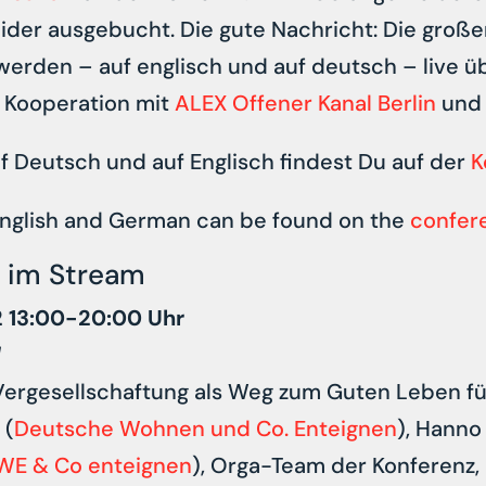
leider ausgebucht. Die gute Nachricht: Die groß
erden – auf englisch und auf deutsch – live ü
n Kooperation mit
ALEX Offener Kanal Berlin
un
f Deutsch und auf Englisch findest Du auf der
K
English and German can be found on the
confer
 im Stream
22 13:00-20:00 Uhr
l
Vergesellschaftung als Weg zum Guten Leben für
 (
Deutsche Wohnen und Co. Enteignen
), Hanno
WE & Co enteignen
), Orga-Team der Konferenz,