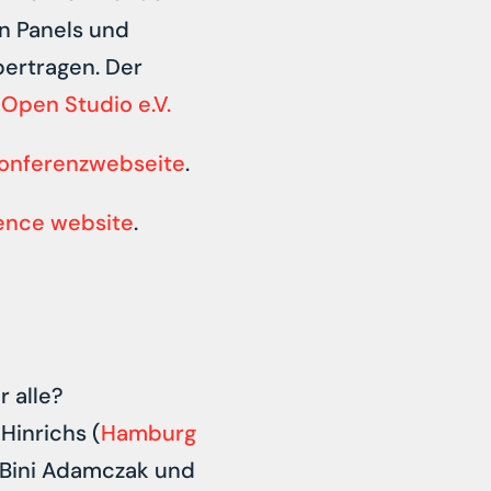
en Panels und
bertragen. Der
d
Open Studio e.V.
onferenzwebseite
.
ence website
.
 alle?
 Hinrichs (
Hamburg
 Bini Adamczak und