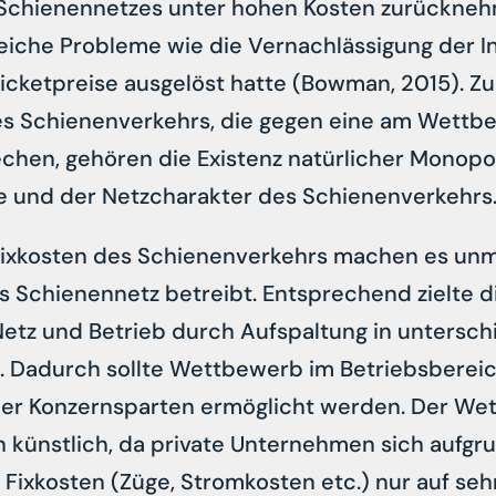
s Schienennetzes unter hohen Kosten zurückneh
reiche Probleme wie die Vernachlässigung der I
icketpreise ausgelöst hatte (Bowman, 2015). Z
s Schienenverkehrs, die gegen eine am Wettbe
chen, gehören die Existenz natürlicher Monopole
fe und der Netzcharakter des Schienenverkehrs
ixkosten des Schienenverkehrs machen es unm
as Schienennetz betreibt. Entsprechend zielte 
etz und Betrieb durch Aufspaltung in untersch
. Dadurch sollte Wettbewerb im Betriebsbereic
lner Konzernsparten ermöglicht werden. Der We
 künstlich, da private Unternehmen sich aufgr
Fixkosten (Züge, Stromkosten etc.) nur auf seh