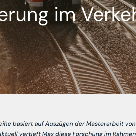
erung im Verkeh
Reihe basiert auf Auszügen der Masterarbeit v
ktuell vertieft Max diese Forschung im Rahmen