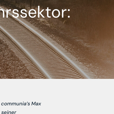
rssektor:
on communia’s Max
 seiner