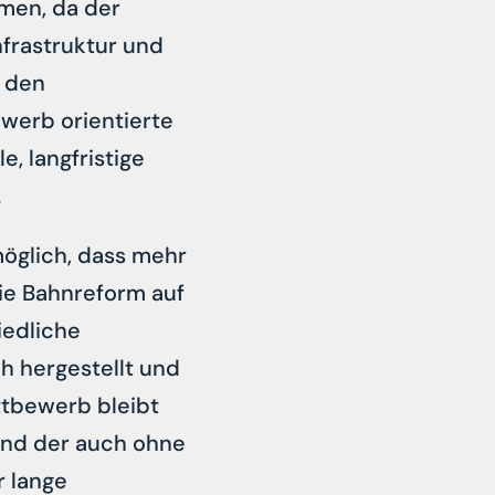
men, da der
nfrastruktur und
u den
werb orientierte
, langfristige
.
öglich, dass mehr
die Bahnreform auf
iedliche
h hergestellt und
ttbewerb bleibt
und der auch ohne
r lange