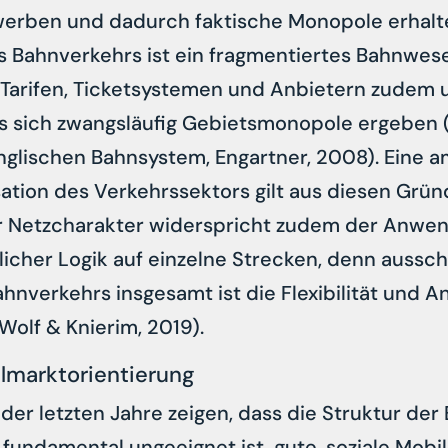
werben und dadurch faktische Monopole erhalt
s Bahnverkehrs ist ein fragmentiertes Bahnwes
Tarifen, Ticketsystemen und Anbietern zudem u
s sich zwangsläufig Gebietsmonopole ergeben (
 englischen Bahnsystem, Engartner, 2008). Eine
sation des Verkehrssektors gilt aus diesen Grün
r Netzcharakter widerspricht zudem der Anwe
licher Logik auf einzelne Strecken, denn aussc
Bahnverkehrs insgesamt ist die Flexibilität und 
olf & Knierim, 2019).
almarktorientierung
der letzten Jahre zeigen, dass die Struktur der 
 fundamental ungeeignet ist, gute, soziale Mobil