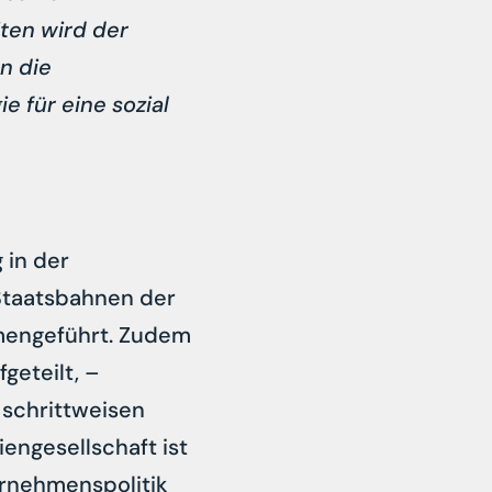
iten wird der
n die
 für eine sozial
 in der
 Staatsbahnen der
mengeführt. Zudem
geteilt, –
 schrittweisen
engesellschaft ist
ernehmenspolitik