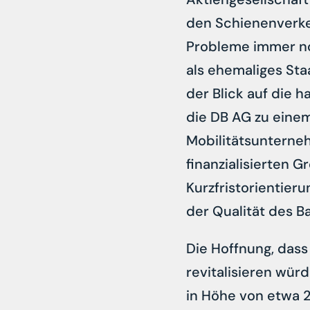
den Schienenverkeh
Probleme immer no
als ehemaliges St
der Blick auf die h
die DB AG zu einem
Mobilitätsunterneh
finanzialisierten 
Kurzfristorientier
der Qualität des B
Die Hoffnung, das
revitalisieren wür
in Höhe von etwa 2