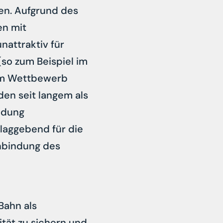
en. Aufgrund des
en mit
nattraktiv für
so zum Beispiel im
 am Wettbewerb
den seit langem als
ndung
hlaggebend für die
Anbindung des
Bahn als
ität zu sichern und