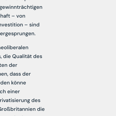
 gewinnträchtigen
haft – von
vestition – sind
bergesprungen.
neoliberalen
, die Qualität des
ten der
en, dass der
erden könne
ch einer
ivatisierung des
Großbritannien die