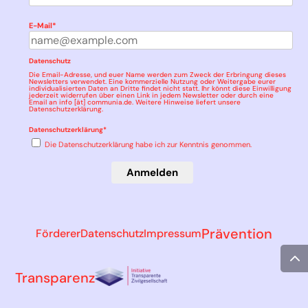
E-Mail*
Datenschutz
Die Email-Adresse, und euer Name werden zum Zweck der Erbringung dieses
Newsletters verwendet. Eine kommerzielle Nutzung oder Weitergabe eurer
individualisierten Daten an Dritte findet nicht statt. Ihr könnt diese Einwilligung
jederzeit widerrufen über einen Link in jedem Newsletter oder durch eine
Email an info [ät] communia.de. Weitere Hinweise liefert unsere
Datenschutzerklärung
.
Datenschutzerklärung*
Die Datenschutzerklärung habe ich zur Kenntnis genommen.
Anmelden
Prävention
Förderer
Datenschutz
Impressum
Transparenz